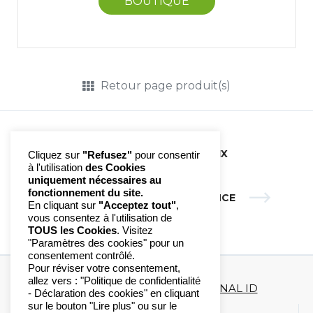
BOUTIQUE
Retour page produit(s)
DYNAMIX | DYNAMIX
Cliquez sur
"Refusez"
pour consentir
à l'utilisation
des Cookies
uniquement nécessaires au
fonctionnement du site.
LE GEL D'URGENCE | GEL D'URGENCE
En cliquant sur
"Acceptez tout"
,
vous consentez à l'utilisation de
TOUS les Cookies
. Visitez
"Paramètres des cookies" pour un
consentement contrôlé.
Pour réviser votre consentement,
allez vers : "Politique de confidentialité
Copyright 2020-2023 ©
DIAGONAL ID
- Déclaration des cookies" en cliquant
sur le bouton "Lire plus" ou sur le
Mentions légales