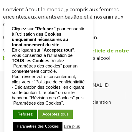
Convient à tout le monde, y compris aux femmes
enceintes, aux enfants en bas âge et à nos animaux
de compagnie.
Cliquez sur
"Refusez"
pour consentir
à l'utilisation
des Cookies
Ce produit n’a aucune contre indication.
uniquement nécessaires au
fonctionnement du site.
En cliquant sur
"Acceptez tout"
,
Vous pouvez en savoir plus dans cet
article de notre
vous consentez à l'utilisation de
blog
, sur notre gamme d’urgence sans alcool.
TOUS les Cookies
. Visitez
"Paramètres des cookies" pour un
consentement contrôlé.
Pour réviser votre consentement,
allez vers : "Politique de confidentialité
Copyright 2020-2023 ©
DIAGONAL ID
- Déclaration des cookies" en cliquant
sur le bouton "Lire plus" ou sur le
Mentions légales
bandeau "Révision des Cookies" puis
Politique de confidentialité / Déclaration
"Paramètres des Cookies".
Cookies
Refusez
Acceptez tous
Lire plus
Paramètres des Cookies