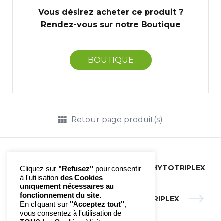
Vous désirez acheter ce produit ?
Rendez-vous sur notre Boutique
BOUTIQUE
Retour page produit(s)
N°01 TERRAIN ALLERGIQUE | PHYTOTRIPLEX
Cliquez sur
"Refusez"
pour consentir
à l'utilisation
des Cookies
uniquement nécessaires au
fonctionnement du site.
N°03 BEAUTÉ DE LA PEAU | PHYTOTRIPLEX
En cliquant sur
"Acceptez tout"
,
vous consentez à l'utilisation de