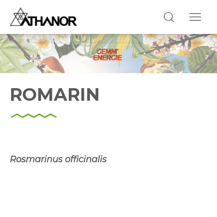
ROMARIN
R
osmarinus
officinalis