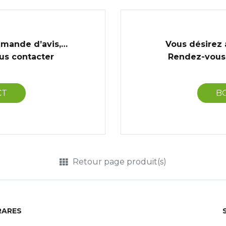
emande d’avis,…
Vous désirez 
ous contacter
Rendez-vous 
CT
B
Retour page produit(s)
RARES