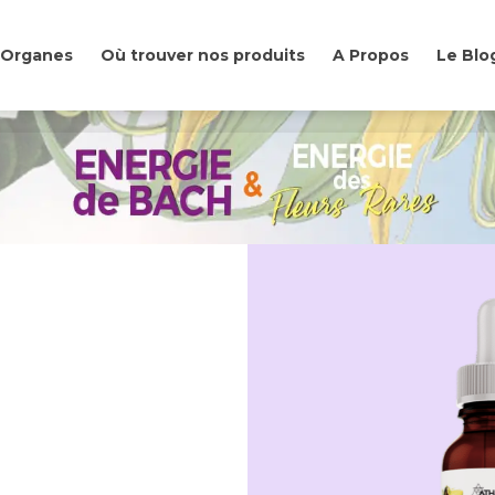
& Organes
Où trouver nos produits
A Propos
Le Blo
& Organes
Où trouver nos produits
A Propos
Le Blo