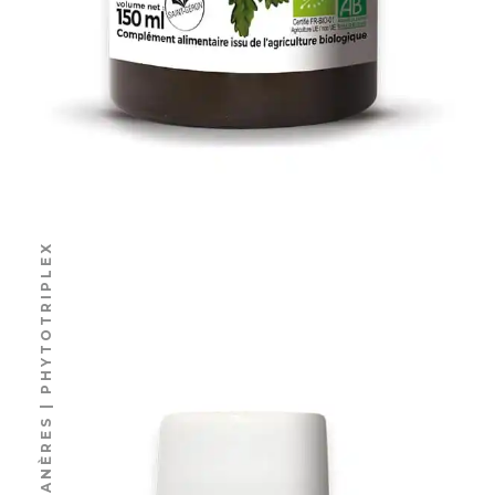
N°04 CHEVEUX & PHANÈRES | PHYTOTRIPLEX