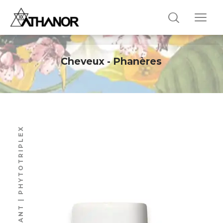
Cheveux - Phanères
N°20 REMINÉRALISANT | PHYTOTRIPLEX