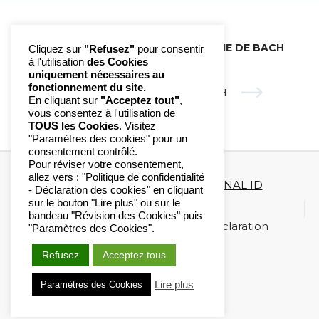
N°36 FOLLE AVOINE | ENERGIE DE BACH
Cliquez sur
"Refusez"
pour consentir
à l'utilisation
des Cookies
uniquement nécessaires au
fonctionnement du site.
N°38 SAULE | ENERGIE DE BACH
En cliquant sur
"Acceptez tout"
,
vous consentez à l'utilisation de
TOUS les Cookies
. Visitez
"Paramètres des cookies" pour un
consentement contrôlé.
Pour réviser votre consentement,
allez vers : "Politique de confidentialité
Copyright 2020-2023 ©
DIAGONAL ID
- Déclaration des cookies" en cliquant
sur le bouton "Lire plus" ou sur le
Mentions légales
bandeau "Révision des Cookies" puis
Politique de confidentialité / Déclaration
"Paramètres des Cookies".
Cookies
Refusez
Acceptez tous
Lire plus
Paramètres des Cookies