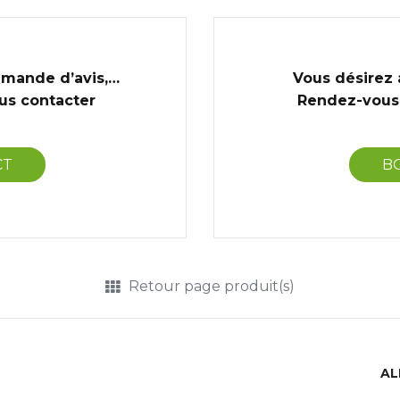
emande d’avis,…
Vous désirez 
ous contacter
Rendez-vous 
CT
B
Retour page produit(s)
AL