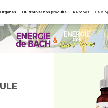
& Organes
Où trouver nos produits
A Propos
Le Blo
& Organes
Où trouver nos produits
A Propos
Le Blo
AULE