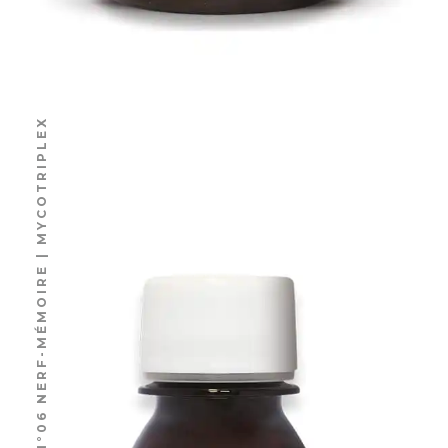
N°06 NERF-MÉMOIRE | MYCOTRIPLEX