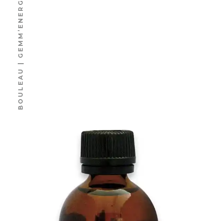
BOULEAU | GEMM’ENERGIE