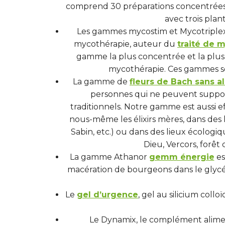
comprend 30 préparations concentrées 
avec trois pla
Les gammes mycostim et Mycotriplex s
mycothérapie, auteur du
traité de 
gamme la plus concentrée et la plu
mycothérapie. Ces gammes so
La gamme de
fleurs de Bach sans al
personnes qui ne peuvent supporte
traditionnels. Notre gamme est aussi e
nous-même les élixirs mères, dans des l
Sabin, etc.) ou dans des lieux écologi
Dieu, Vercors, forêt
La gamme Athanor
gemm énergie
es
macération de bourgeons dans le glycéro
Le
gel d’urgence
, gel au silicium coll
Le Dynamix, le complément aliment