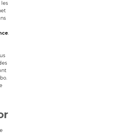
 les
met
ans
nce
.
ous
des
ont
abo.
e
or
e