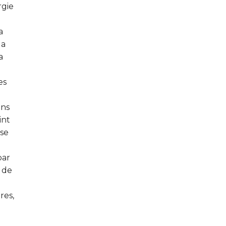
rgie
a
la
a
es
ons
int
ise
par
s de
res,