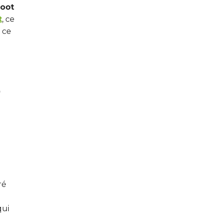
foot
t
, ce
 ce
e
ré
qui