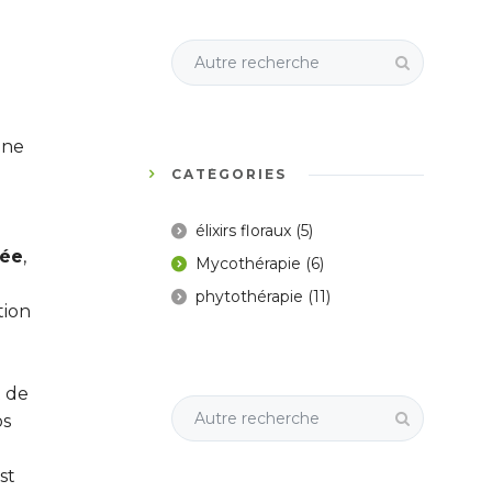
une
CATÉGORIES
élixirs floraux
(5)
uée
,
Mycothérapie
(6)
phytothérapie
(11)
tion
 de
os
st