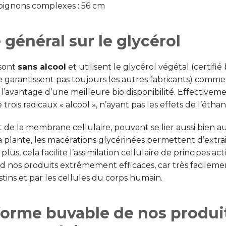
ignons complexes : 56 cm
général sur le glycérol
 sont
sans alcool
et utilisent le glycérol végétal (certifié 
e garantissent pas toujours les autres fabricants) comme
l’avantage d’une meilleure bio disponibilité. Effectiveme
rois radicaux « alcool », n’ayant pas les effets de l’éthan
t de la membrane cellulaire, pouvant se lier aussi bien a
 plante, les macérations glycérinées permettent d’extra
lus, cela facilite l’assimilation cellulaire de principes acti
nd nos produits extrêmement efficaces, car très facileme
stins et par les cellules du corps humain.
forme buvable de nos produi