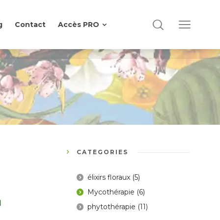
g
Contact
Accès PRO
g
Contact
Accès PRO
CATÉGORIES
élixirs floraux
(5)
Mycothérapie
(6)
phytothérapie
(11)