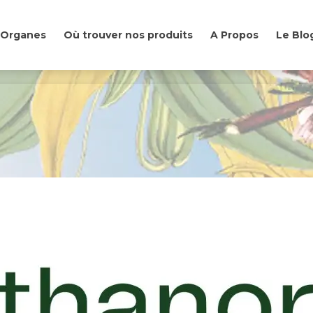
& Organes
Où trouver nos produits
A Propos
Le Blo
& Organes
Où trouver nos produits
A Propos
Le Blo