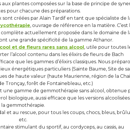
aux plantes composées sur la base de principe de syne
ntes pour chacune des préparations.
ont créées par Alain Tardif en tant que spécialiste de l
mycothérapie
, ouvrage de référence en la matière. C’est 
s complète actuellement proposée dans le domaine de l
nt une grande spécificité de la gamme Athanor.
cool et de fleurs rares sans alcool
, utile pour toutes l
r l’alcool contenu dans les élixirs de fleurs de Bach
fficace que les gammes d’élixirs classiques. Nous prépar
ieux énergétiques particuliers (Sainte Baume, Site de sa
ques de haute valeur (haute Maurienne, région de la Cha
 de Tronçay, forêt de Fontainebleau, etc.)
t une gamme de gemmothérapie sans alcool, obtenue 
l biologique, aussi efficace que les versions alcoolisée
la gemmothérapie.
oïdal et au rescue, pour tous les coups, chocs, bleus, brûlu
etc.
aire stimulant du sportif, au cordyceps, au cassis, au