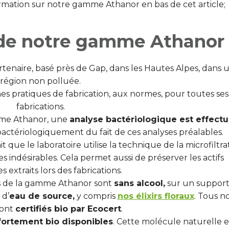
rmation sur notre gamme Athanor en bas de cet article;
s de notre gamme Athanor
rtenaire, basé près de Gap, dans les Hautes Alpes, dans 
région non polluée.
nnes pratiques de fabrication, aux normes, pour toutes ses
fabrications.
mme Athanor, une
analyse bactériologique est effect
bactériologiquement du fait de ces analyses préalables.
t que le laboratoire utilise la technique de la microfiltra
s indésirables. Cela permet aussi de préserver les actifs
s extraits lors des fabrications.
ts de la gamme Athanor sont
sans alcool,
sur un support
 d’
eau de source,
y compris
nos élixirs floraux
. Tous n
sont
certifiés bio par Ecocert
.
 fortement bio disponibles
. Cette molécule naturelle e