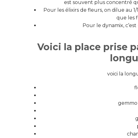
est souvent plus concentré q
Pour les élixirs de fleurs, on dilue au 
que les 
Pour le dynamix, c’es
Voici la place pris
longu
voici la lon
f
gemmo s
g
cham