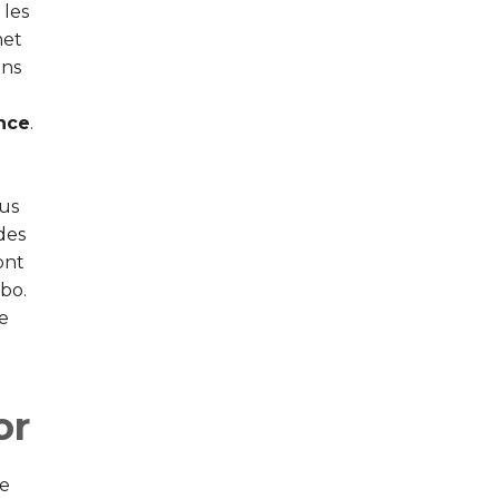
 les
met
ans
nce
.
ous
des
ont
abo.
e
or
e