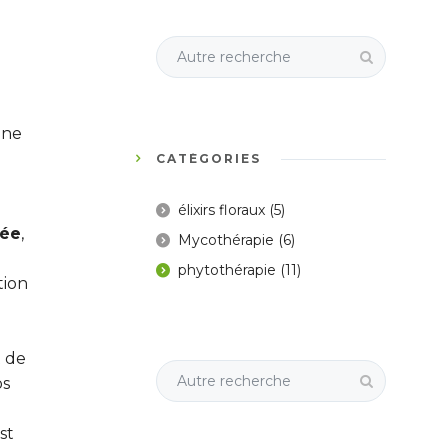
une
CATÉGORIES
élixirs floraux
(5)
uée
,
Mycothérapie
(6)
phytothérapie
(11)
tion
 de
os
st