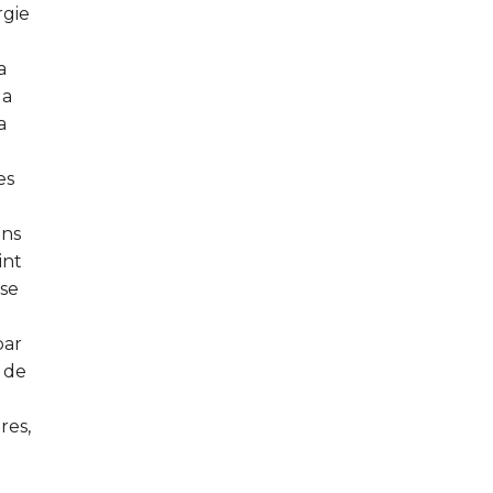
rgie
a
la
a
es
ons
int
ise
par
s de
res,