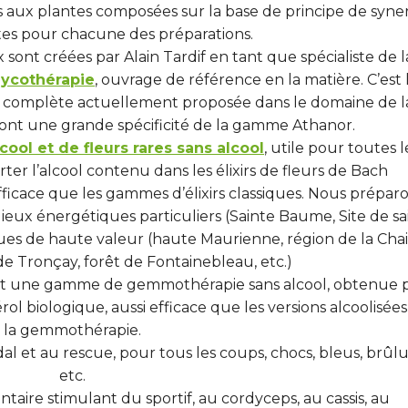
aux plantes composées sur la base de principe de syne
ntes pour chacune des préparations.
ont créées par Alain Tardif en tant que spécialiste de l
mycothérapie
, ouvrage de référence en la matière. C’est 
s complète actuellement proposée dans le domaine de l
nt une grande spécificité de la gamme Athanor.
cool et de fleurs rares sans alcool
, utile pour toutes l
r l’alcool contenu dans les élixirs de fleurs de Bach
fficace que les gammes d’élixirs classiques. Nous prépar
ieux énergétiques particuliers (Sainte Baume, Site de sa
ques de haute valeur (haute Maurienne, région de la Cha
 de Tronçay, forêt de Fontainebleau, etc.)
t une gamme de gemmothérapie sans alcool, obtenue 
l biologique, aussi efficace que les versions alcoolisée
la gemmothérapie.
oïdal et au rescue, pour tous les coups, chocs, bleus, brûlu
etc.
aire stimulant du sportif, au cordyceps, au cassis, au