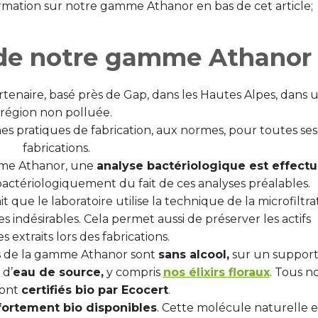
rmation sur notre gamme Athanor en bas de cet article;
s de notre gamme Athanor
rtenaire, basé près de Gap, dans les Hautes Alpes, dans 
région non polluée.
nnes pratiques de fabrication, aux normes, pour toutes ses
fabrications.
mme Athanor, une
analyse bactériologique est effect
bactériologiquement du fait de ces analyses préalables.
t que le laboratoire utilise la technique de la microfiltra
s indésirables. Cela permet aussi de préserver les actifs
s extraits lors des fabrications.
ts de la gamme Athanor sont
sans alcool,
sur un support
 d’
eau de source,
y compris
nos élixirs floraux
. Tous n
sont
certifiés bio par Ecocert
.
 fortement bio disponibles
. Cette molécule naturelle e