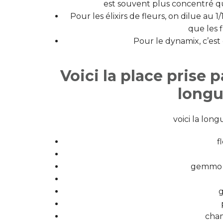
est souvent plus concentré q
Pour les élixirs de fleurs, on dilue au 
que les 
Pour le dynamix, c’es
Voici la place pris
longu
voici la lon
f
gemmo s
g
cham