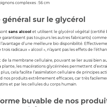
ignons complexes : 56 cm
général sur le glycérol
 sont
sans alcool
et utilisent le glycérol végétal (certifié 
e garantissent pas toujours les autres fabricants) comme
l’avantage d’une meilleure bio disponibilité. Effectiveme
rois radicaux « alcool », n’ayant pas les effets de l’éthan
t de la membrane cellulaire, pouvant se lier aussi bien a
 plante, les macérations glycérinées permettent d’extra
lus, cela facilite l’assimilation cellulaire de principes acti
nd nos produits extrêmement efficaces, car très facileme
stins et par les cellules du corps humain.
forme buvable de nos produi