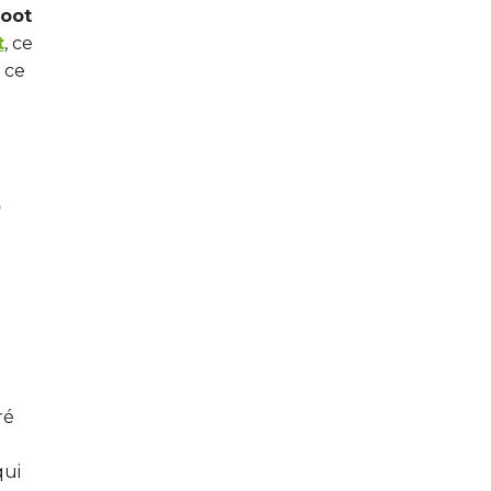
foot
t
, ce
 ce
e
ré
qui