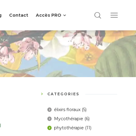
g
Contact
Accès PRO
g
Contact
Accès PRO
CATÉGORIES
élixirs floraux
(5)
Mycothérapie
(6)
phytothérapie
(11)