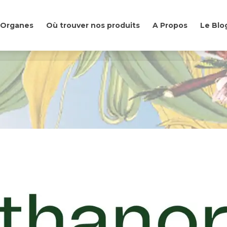
& Organes
Où trouver nos produits
A Propos
Le Blo
& Organes
Où trouver nos produits
A Propos
Le Blo